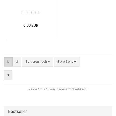
6,00 EUR
Sortieren nach
8 pro Seite
1
Zeige
1
bis
1
(von insgesamt
1
Artikeln)
Bestseller