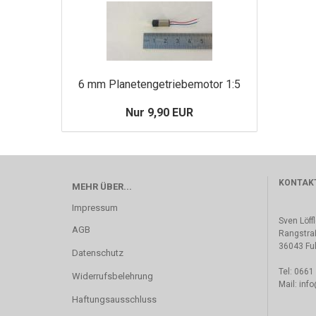
6 mm Planetengetriebemotor 1:5
Nur 9,90 EUR
KONTAK
MEHR ÜBER...
Impressum
Sven Löff
AGB
Rangstra
36043 Fu
Datenschutz
Tel: 0661
Widerrufsbelehrung
Mail: inf
Haftungsausschluss