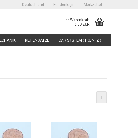
Deutschland
Kundenlogin
Merkzettel
Ihr Warenkorb
0,00 EUR
ECHANIK
REIFENSÄTZE
CAR SYSTEM ( H0, N, Z )
erstellen
1
ort vergessen?