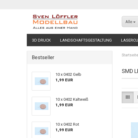
Alle
3D DRUCK
LANDSCHAFTSGESTALTUNG
LASERC
Startseit
Bestseller
SMD L
10 x 0402 Gelb
1,99 EUR
10 x 0402 Kaltweiß
1,99 EUR
10 x 0402 Rot
1,99 EUR