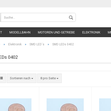
Wohnort
UT
MODELLBAHN
MOTOREN UND GETRIEBE
ELEKTRONIK
M
»
»
»
e
Elektronik
SMD LED´s
SMD LEDs 0402
EDs 0402
Konto 
Sortieren nach
8 pro Seite
Passw