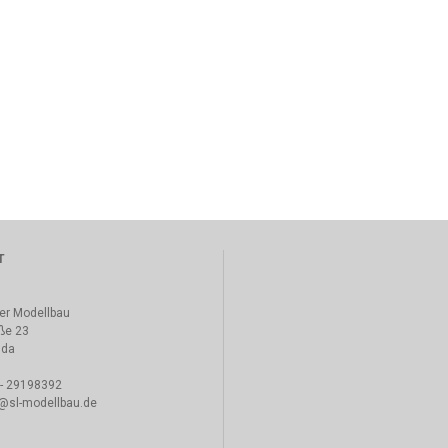
T
ler Modellbau
ße 23
lda
 - 29198392
o@sl-modellbau.de